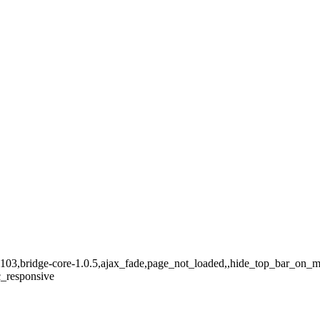
d-17103,bridge-core-1.0.5,ajax_fade,page_not_loaded,,hide_top_bar_on
c_responsive