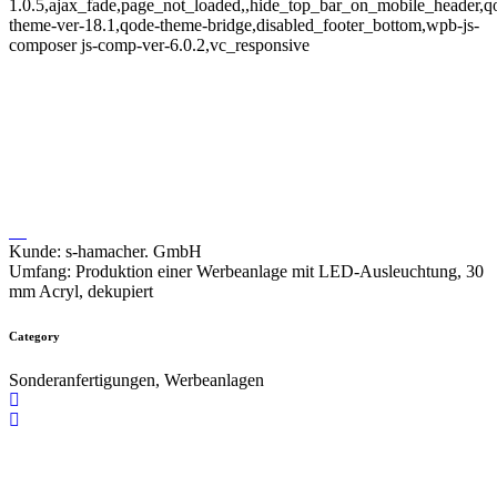
1.0.5,ajax_fade,page_not_loaded,,hide_top_bar_on_mobile_header,q
theme-ver-18.1,qode-theme-bridge,disabled_footer_bottom,wpb-js-
composer js-comp-ver-6.0.2,vc_responsive
S-Hamacher
Kunde: s-hamacher. GmbH
Umfang: Produktion einer Werbeanlage mit LED-Ausleuchtung, 30
mm Acryl, dekupiert
Category
Sonderanfertigungen, Werbeanlagen