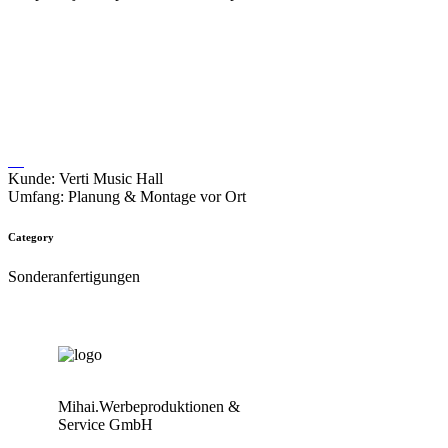
The return of „Plattencover“
Verti Music Hall
Kunde: Verti Music Hall
Umfang: Planung & Montage vor Ort
Category
Sonderanfertigungen
Mihai.Werbeproduktionen &
Service GmbH