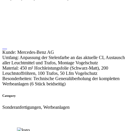
Stelenumbau am Flughafen
BER, Willy Brandt
Kunde: Mercedes-Benz AG
Umfang: Anpassung der Stelenfarbe an das aktuelle CI, Austausch
aller Leuchtmittel und Trafos, Montage Vogelschutz
Material: 450 m² Hochleistungsfolie (Schwarz-Matt), 200
Leuchtstoffröhren, 100 Trafos, 50 Lfm Vogelschutz
Besonderheiten: Technische Generalüberholung der kompletten
Werbeanlagen (6 Stück beidseitig)
Category
Sonderanfertigungen, Werbeanlagen