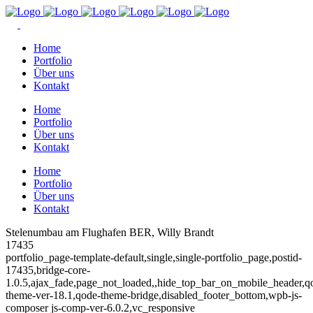
Home
Portfolio
Über uns
Kontakt
Home
Portfolio
Über uns
Kontakt
Home
Portfolio
Über uns
Kontakt
Stelenumbau am Flughafen BER, Willy Brandt
17435
portfolio_page-template-default,single,single-portfolio_page,postid-
17435,bridge-core-
1.0.5,ajax_fade,page_not_loaded,,hide_top_bar_on_mobile_header,q
theme-ver-18.1,qode-theme-bridge,disabled_footer_bottom,wpb-js-
composer js-comp-ver-6.0.2,vc_responsive